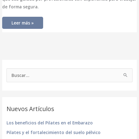
de forma segura.
Los
Leer más »
beneficios
del
Pilates
en
el
Embarazo
B
u
s
c
a
Nuevos Artículos
r
p
Los beneficios del Pilates en el Embarazo
o
Pilates y el fortalecimiento del suelo pélvico