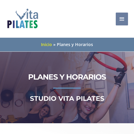
Ir
al
Men
contenido
princ
Inicio
Planes y Horarios
PLANES Y HORARIOS
STUDIO VITA PILATES